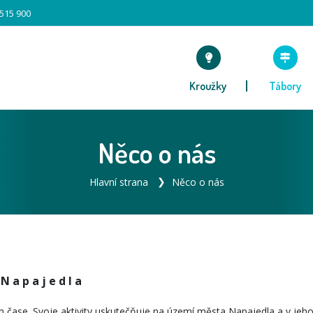
 515 900
Kroužky
Tábory
Něco o nás
Hlavní strana
Něco o nás
 a p a j e d l a
m čase. Svoje aktivity uskutečňuje na území města Napajedla a v jeho