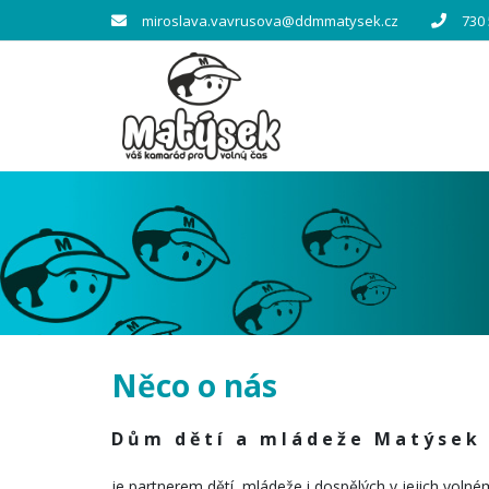
miroslava.vavrusova@ddmmatysek.cz
730
Něco o nás
D ů m d ě t í a m l á d e ž e M a t ý s e k N
je partnerem dětí, mládeže i dospělých v jejich volné