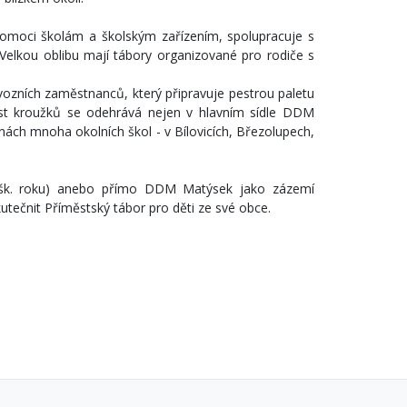
 pomoci školám a školským zařízením, spolupracuje s
 Velkou oblibu mají tábory organizované pro rodiče s
ozních zaměstnanců, který připravuje pestrou paletu
nost kroužků se odehrává nejen v hlavním sídle DDM
nách mnoha okolních škol - v Bílovicích, Březolupech,
ího šk. roku) anebo přímo DDM Matýsek jako zázemí
tečnit Příměstský tábor pro děti ze své obce.