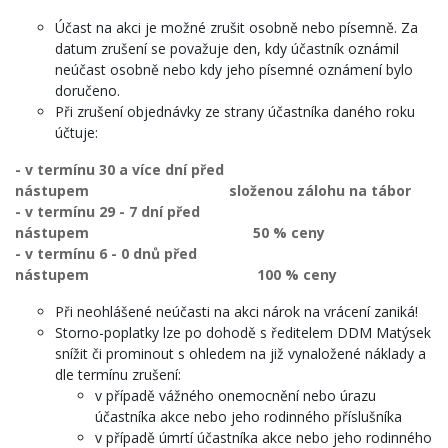
Účast na akci je možné zrušit osobně nebo písemně. Za
datum zrušení se považuje den, kdy účastník oznámil
neúčast osobně nebo kdy jeho písemné oznámení bylo
doručeno.
Při zrušení objednávky ze strany účastníka daného roku
účtuje:
- v termínu 30 a více dní před
nástupem složenou zálohu na tábor
- v termínu 29 - 7 dní před
nástupem 50 % ceny
- v termínu 6 - 0 dnů před
nástupem 100 % ceny
Při neohlášené neúčasti na akci nárok na vrácení zaniká!
Storno-poplatky lze po dohodě s ředitelem DDM Matýsek
snížit či prominout s ohledem na již vynaložené náklady a
dle termínu zrušení:
v případě vážného onemocnění nebo úrazu
účastníka akce nebo jeho rodinného příslušníka
v případě úmrtí účastníka akce nebo jeho rodinného