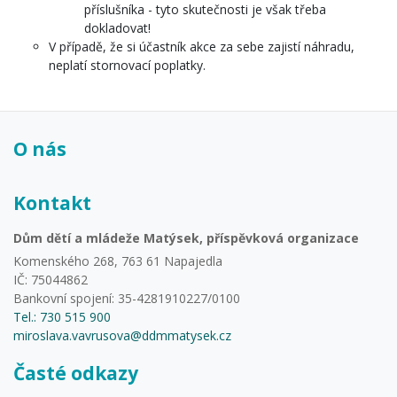
příslušníka - tyto skutečnosti je však třeba
dokladovat!
V případě, že si účastník akce za sebe zajistí náhradu,
neplatí stornovací poplatky.
O nás
Kontakt
Dům dětí a mládeže Matýsek, příspěvková organizace
Komenského 268, 763 61 Napajedla
IČ: 75044862
Bankovní spojení: 35-4281910227/0100
Tel.: 730 515 900
miroslava.vavrusova@ddmmatysek.cz
Časté odkazy